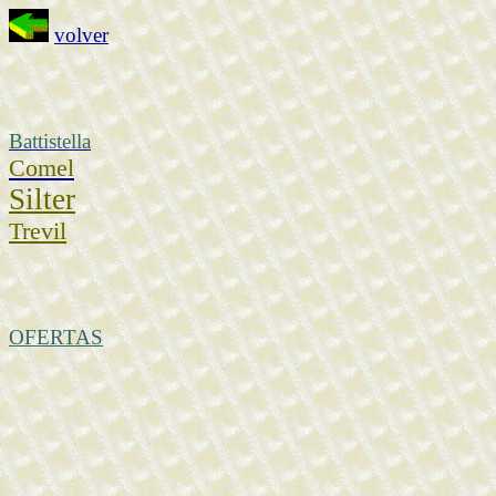
volver
Battistella
Comel
Silter
Tre
vil
OFERTAS