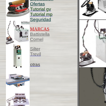
Ofertas
Tutorial gv
Tutorial mp
Seguridad
MARCAS
Battistella
Comel
Silter
Trevil
otras